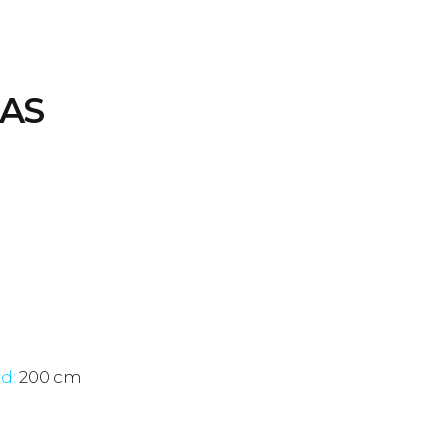
AS
d:
200 cm