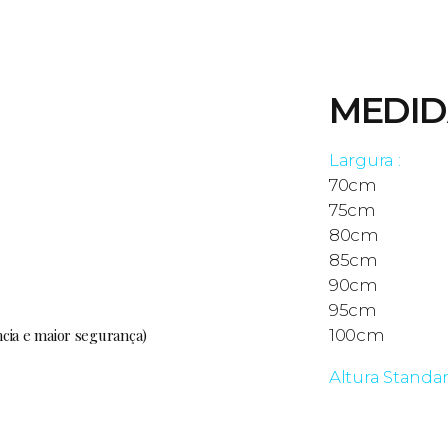
MEDID
Largura :
70cm
75cm
80cm
85cm
90cm
95cm
ncia e maior segurança)
100cm
Altura Standar