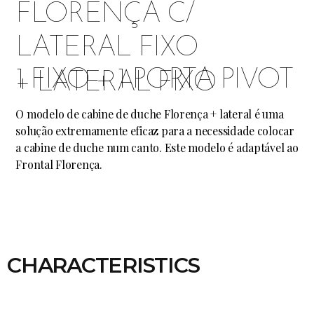
FLORENÇA C/
LATERAL FIXO
1 FIXO + 1 PORTA PIVOT
+ LATERAL FIXO
O modelo de cabine de duche Florença + lateral é uma
solução extremamente eficaz para a necessidade colocar
a cabine de duche num canto. Este modelo é adaptável ao
Frontal Florença.
CHARACTERISTICS