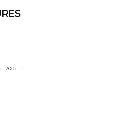
RES
rd:
200 cm