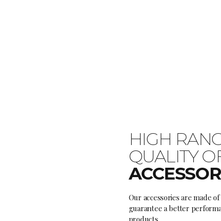
HIGH RAN
QUALITY O
ACCESSOR
Our accessories are made of 
guarantee a better performa
products.