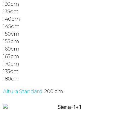
130cm
135cm
140cm
145cm
150cm
155cm
160cm
165cm
170cm
175cm
180cm
Altura Standard:
200 cm