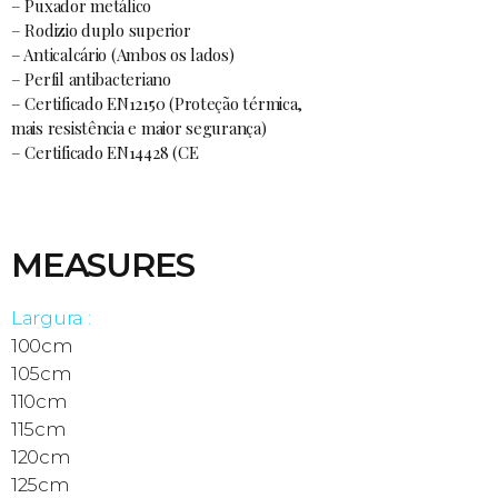
– Puxador metálico
– Rodizio duplo superior
– Anticalcário (Ambos os lados)
– Perfil antibacteriano
– Certificado EN12150 (Proteção térmica,
mais resistência e maior segurança)
– Certificado EN14428 (CE
MEASURES
Largura :
100cm
105cm
110cm
115cm
120cm
125cm