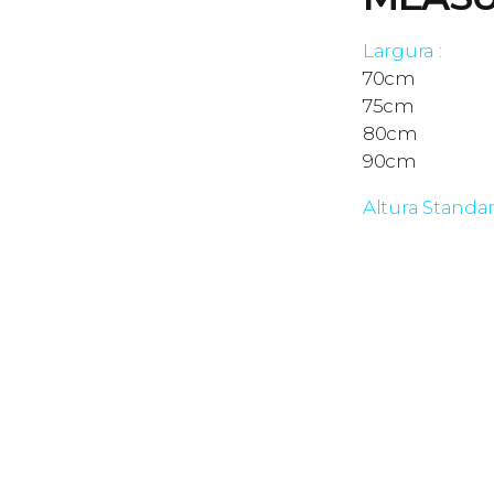
Largura :
70cm
75cm
80cm
90cm
Altura Standa