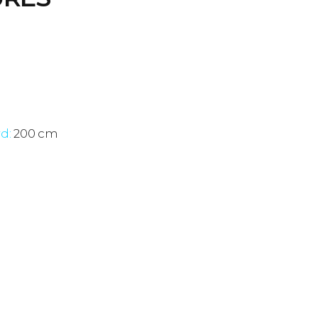
rd:
200 cm