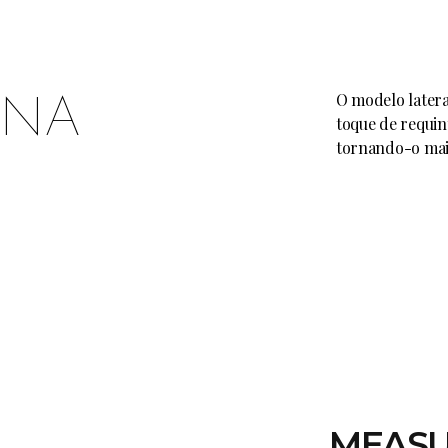
O modelo latera
ENA
toque de requin
tornando-o mai
MEASU